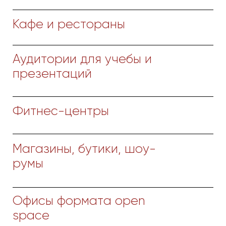
творчества, вдохновения и отдыха. Мы
предлагаем отойти от стереотипов
и взглянуть на бизнес-центры по-новому.
Концепция бизнес-центра разработана по
мировым стандартам компанией Cushman &
Wakefield (Россия). Бизнес-центр
соответствует классу “B” – это современный
ремонт, системы
видеонаблюдения, кондиционирования,
высокое качество внутренних коммуникаций и
транспортная доступность.
Aviapark состоит из четырёх блоков высотой
в 5-9 этажей. Общая площадь коммерческих
помещений – 14 300 м².