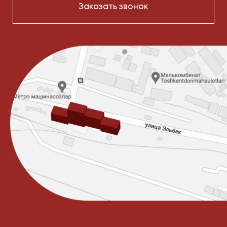
местом для организации офиса или открытия
торгового помещения.
В продаже также доступны помещения
свободного назначения по привлекательной
цене.
Оставьте заявку
Оставьте заявку, чтобы получить
более подробную информацию. С
вами свяжется менеджер по
коммерческой недвижимости