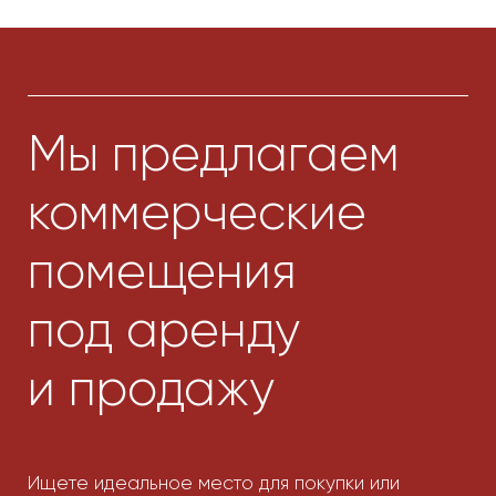
Контактная информация
info@fdg.uz
+998 78 777 01 01
+998 78 150 55 11
Г. Ташкент, Мирзо-
Улугбекский р-н, ул. Асака, 19
Ориентир: Central Park