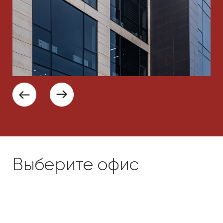
Локация
Бизнес-центр находится в оживленном
районе возле станции метро
"Машинасозлар", на улице Эльбека. На
территории центра 110 парковочных мест.
Рядом располагаются ж/д склады и
промзона, что способствует быстрому