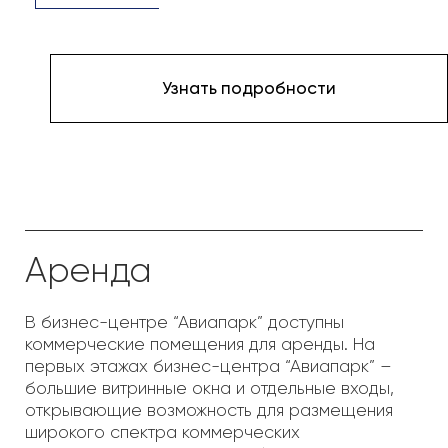
имеют свободную планировку, что позволит
предложить оптимальное зонирование
помещения, соответствующее потребностям
бизнеса.
Коммерческие помещения в бизнес-центре
“Авиапарк” идеально подходят для
организации офиса и различных сервисных
форматов бизнеса:
Коворкинг-пространство
Кафе и рестораны
Аудитории для учебы и
презентаций