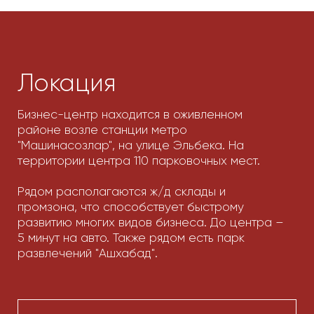
Мы предлагаем
коммерческие
помещения
под аренду
и продажу
Ищете идеальное место для покупки или
аренды офиса в Ташкенте? Добро пожаловать
в “Авиапарк”!
Аренда и покупка офисных помещений в
бизнес-центре Aviapark доступны для разных
видов бизнеса. Бизнес-центр “Авиапарк”
объединил в себе лучшие мировые практики по
созданию эффективных офисных пространств,
а удобная локация и транспортная доступность
делает Авиапарк стратегически правильным