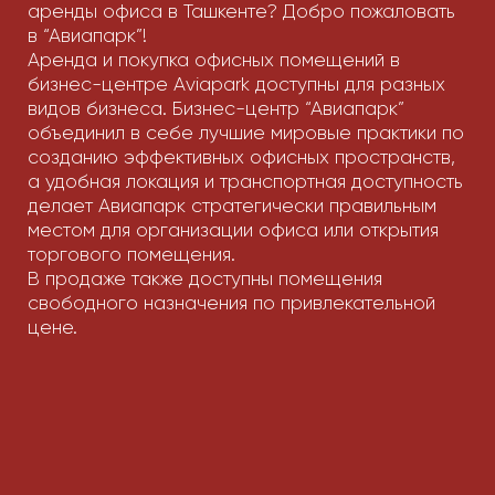
Основные ссылки
Аренда
О проекте
Локация
Выбор блока
Оставить заявку
Объекты в продаже
Parkent Plaza
Fayzli Hayot
Manhattan
Aviapark