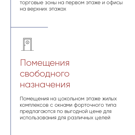
Узнать подробности
Аренда
В бизнес-центре “Авиапарк” доступны
коммерческие помещения для аренды. На
первых этажах бизнес-центра “Авиапарк” –
большие витринные окна и отдельные входы,
открывающие возможность для размещения
широкого спектра коммерческих
предприятий: от магазинов, бутиков и шоу-
румов до представительских офисов.
На втором этаже и выше – офисные
пространства. Помещения верхних этажей